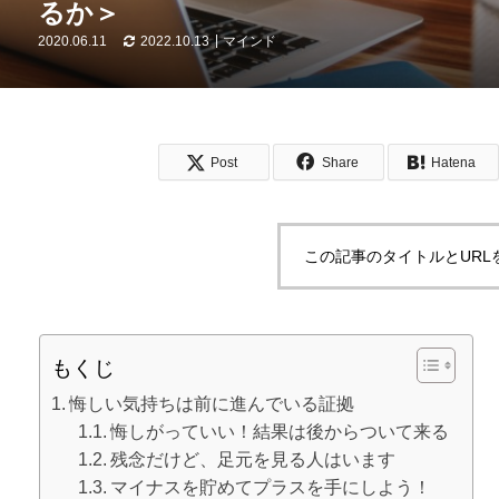
るか＞
2020.06.11
2022.10.13
マインド
Post
Share
Hatena
この記事のタイトルとURL
もくじ
悔しい気持ちは前に進んでいる証拠
悔しがっていい！結果は後からついて来る
残念だけど、足元を見る人はいます
マイナスを貯めてプラスを手にしよう！