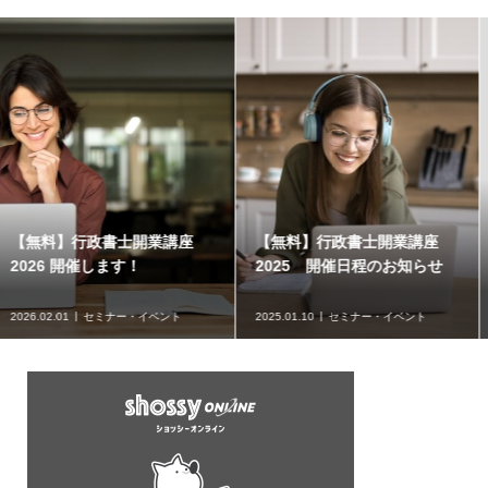
必見！行政書士の営業集客の
行政書士の開業がうまく
せ
ポイント【初級編】
ない3つの理由
2024.07.24
営業集客
2024.07.17
営業集客