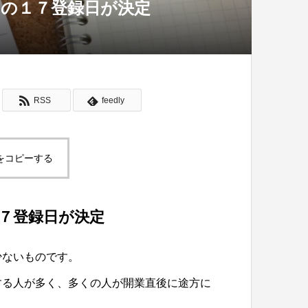
の１７登録日が決定
RSS
feedly
をコピーする
７登録日が決定
少ないものです。
する人が多く、多くの人が開業直後に途方に